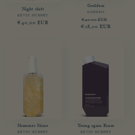
Goddess
Night shift
GODDESS
Fournisseur :
KÉVIN MURPHY
Fournisseur :
Prix
Prix
€40,00 EUR
Prix
€40,00 EUR
€28,00 EUR
habituel
promotion
habituel
Shimmer Shine
Young again Rinse
KÉVIN MURPHY
Fournisseur :
KÉVIN MURPHY
Fournisseur :