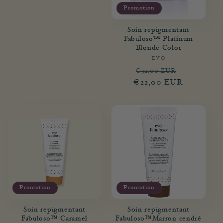
Promotion
Soin repigmentant
Fabuloso™ Platinum
Blonde Color
EVO
Fournisseur :
Prix
Prix
€32,00 EUR
€22,00 EUR
habituel
promotion
Promotion
Promotion
Soin repigmentant
Soin repigmentant
Fabuloso™ Caramel
Fabuloso™Marron cendré