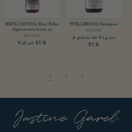
REPLUMPING Hair Filler
WELLBEING Shampoo
Superactive leave-in
DAVINES
Fournisseur :
DAVINES
Fournisseur :
Prix
À partir de €14,00
Prix
€38,40 EUR
habituel
EUR
habituel
1
2
Justine Garel