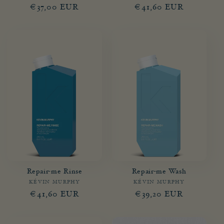
Prix
€37,00 EUR
Prix
€41,60 EUR
habituel
habituel
Repair-me Rinse
Repair-me Wash
KÉVIN MURPHY
Fournisseur :
KÉVIN MURPHY
Fournisseur :
Prix
€41,60 EUR
Prix
€39,20 EUR
habituel
habituel