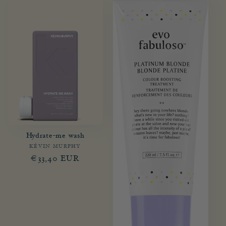
Hydrate-me wash
KÉVIN MURPHY
Fournisseur :
Prix
€33,40 EUR
habituel