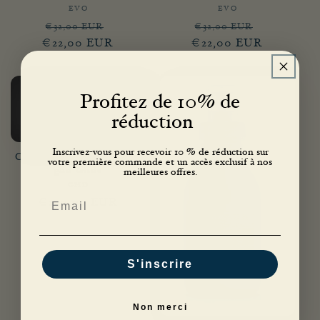
EVO
Fournisseur :
EVO
Fournisseur :
Prix
Prix
Prix
Prix
€32,00 EUR
€32,00 EUR
€22,00 EUR
habituel
promotionnel
€22,00 EUR
habituel
promotion
Profitez de 10% de
réduction
Inscrivez-vous pour recevoir 10 % de réduction sur
Coffret Brosse Chauffante
votre première commande et un accès exclusif à nos
ghd Glide
meilleures offres.
GHD
Fournisseur :
Email
Prix
€190,00 EUR
habituel
S'inscrire
Non merci