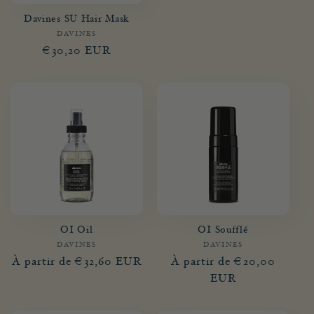
Davines SU Hair Mask
DAVINES
Fournisseur :
Prix
€30,20 EUR
habituel
OI Oil
OI Soufflé
DAVINES
Fournisseur :
DAVINES
Fournisseur :
Prix
À partir de €32,60 EUR
Prix
À partir de €20,00
habituel
habituel
EUR