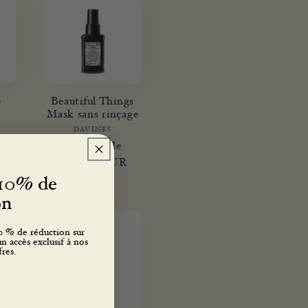
e
Beautiful Things
Mask sans rinçage
sseur :
DAVINES
Fournisseur :
Prix
Prix
À partir de
R
promotionnel
habituel
€20,00 EUR
 10% de
ion
10 % de réduction sur
 accès exclusif à nos
res.