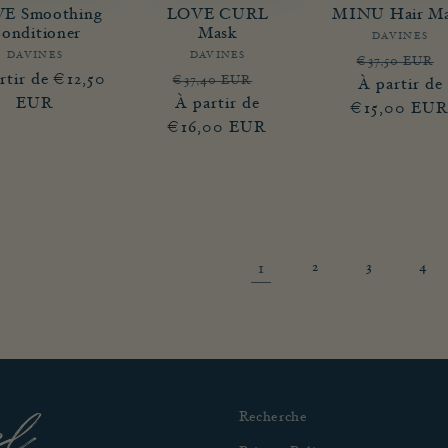
E Smoothing
LOVE CURL
MINU Hair M
onditioner
Mask
DAVINES
Fourni
DAVINES
Fournisseur :
DAVINES
Fournisseur :
Prix
€37,50 EUR
rtir de €12,50
Prix
Prix
€37,40 EUR
habituel
À partir de
tuel
EUR
habituel
À partir de
promotionnel
€15,00 EU
€16,00 EUR
1
2
3
4
el
Recherche