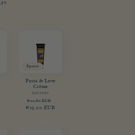
,50
promotionnel
Épuisé
Pasta & Love
Crème
sseur :
DAVINES
Fournisseur :
R
Prix
Prix
€22,80 EUR
€15,00 EUR
habituel
promotionnel