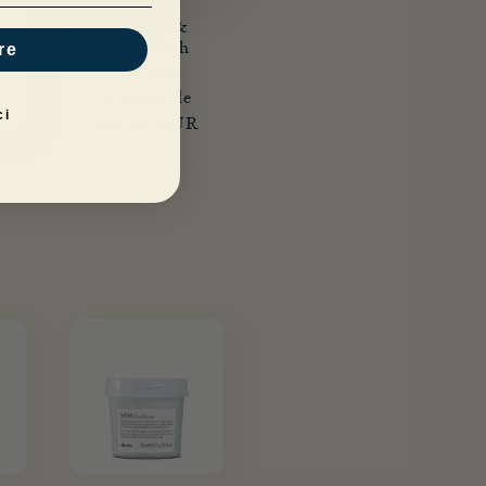
SU Hair &
re
Body Wash
DAVINES
Fournisseur :
Prix
À partir de
ci
habituel
€15,00 EUR
ir
sseur :
R