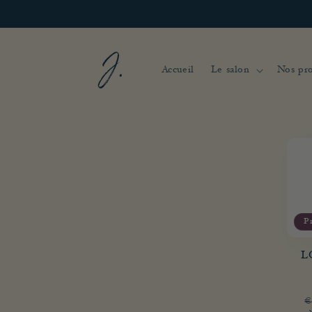
et
passer
au
contenu
Accueil
Le salon
Nos pro
P
L
P
€