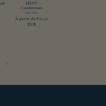
ask
MINU
Conditioner
sseur :
DAVINES
Fournisseur :
Prix
Prix
À partir de €12,50
promotionnel
habituel
EUR
R