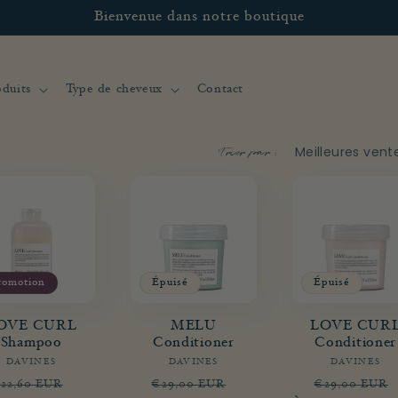
Bienvenue dans notre boutique
duits
Type de cheveux
Contact
Trier par :
romotion
Épuisé
Épuisé
OVE CURL
MELU
LOVE CUR
Shampoo
Conditioner
Conditioner
DAVINES
Fournisseur :
DAVINES
Fournisseur :
DAVINES
Fourni
rix
Prix
Prix
Prix
Prix
22,60 EUR
€29,00 EUR
€29,00 EUR