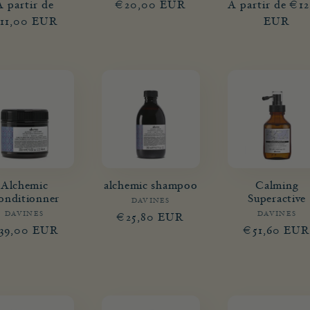
abituel
À partir de
promotionnel
€20,00 EUR
habituel
promotionnel
À partir de €12
habituel
11,00 EUR
EUR
Alchemic
alchemic shampoo
Calming
onditionner
Superactive
DAVINES
Fournisseur :
DAVINES
Fournisseur :
DAVINES
Fourni
Prix
€25,80 EUR
rix
39,00 EUR
Prix
€51,60 EU
habituel
abituel
habituel