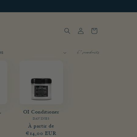
Connexion
Panier
67 produits
L
OI Conditioner
DAVINES
Fournisseur :
sseur :
Prix
À partir de
Prix
habituel
€14,00 EUR