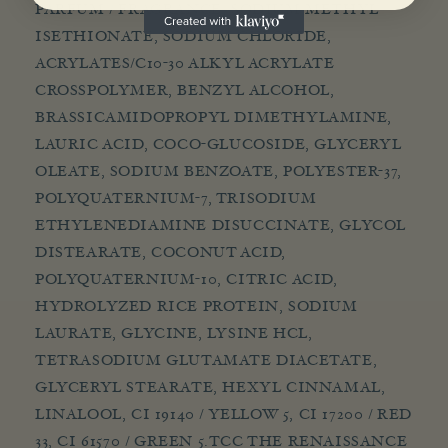
PARFUM / FRAGRANCE, SODIUM METHYL
ISETHIONATE, SODIUM CHLORIDE,
ACRYLATES/C10-30 ALKYL ACRYLATE
CROSSPOLYMER, BENZYL ALCOHOL,
BRASSICAMIDOPROPYL DIMETHYLAMINE,
LAURIC ACID, COCO-GLUCOSIDE, GLYCERYL
OLEATE, SODIUM BENZOATE, POLYESTER-37,
POLYQUATERNIUM-7, TRISODIUM
ETHYLENEDIAMINE DISUCCINATE, GLYCOL
DISTEARATE, COCONUT ACID,
POLYQUATERNIUM-10, CITRIC ACID,
HYDROLYZED RICE PROTEIN, SODIUM
LAURATE, GLYCINE, LYSINE HCL,
TETRASODIUM GLUTAMATE DIACETATE,
GLYCERYL STEARATE, HEXYL CINNAMAL,
LINALOOL, CI 19140 / YELLOW 5, CI 17200 / RED
33, CI 61570 / GREEN 5.TCC THE RENAISSANCE