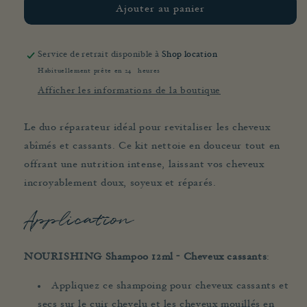
de
de
Ajouter au panier
Duo
Duo
Réparateur
Réparateur
Service de retrait disponible à
Shop location
Habituellement prête en 24 heures
Afficher les informations de la boutique
Le duo réparateur idéal pour revitaliser les cheveux
abîmés et cassants. Ce kit nettoie en douceur tout en
offrant une nutrition intense, laissant vos cheveux
incroyablement doux, soyeux et réparés.
Application
NOURISHING Shampoo 12ml - Cheveux cassants
:
Appliquez ce shampoing pour cheveux cassants et
secs sur le cuir chevelu et les cheveux mouillés en