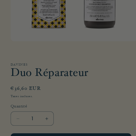
Ouvrir
le
média
1
dans
DAVINES
une
Duo Réparateur
fenêtre
modale
Prix
€36,60 EUR
habituel
Taxes incluses.
Quantité
Réduire
Augmenter
la
la
quantité
quantité