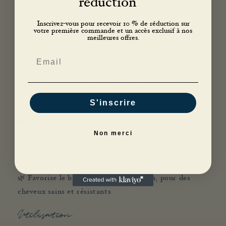
réduction
Bénéfices
Inscrivez-vous pour recevoir 10 % de réduction sur
⚡ Stimule le cuir chevelu et apporte une sensation
votre première commande et un accès exclusif à nos
meilleures offres.
d’énergie et de vitalité
Email
💧 Nettoie et hydrate les cheveux, en douceur
💪 Renforce les cheveux fragiles et aide à prévenir la
chute
S'inscrire
🛡️ Protège contre la chute saisonnière et liée au stress
Non merci
✨ Revitalise la fibre capillaire, laissant les cheveux
vigoureux et faciles à coiffer
🌿 Favorise le bien-être du cuir chevelu, pour des
cheveux sains et résistants
Utilisation