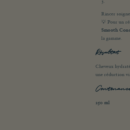
Rincer soign
💡 Pour un ré
Smooth Cond
la gamme.
Résultat
Cheveux hydratés,
une réduction vis
Contenanc
250 ml