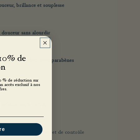
ceur, brillance et souplesse
 douceur sans alourdir
 10% de
ean : cruelty-free, sans parabènes
ion
10 % de réduction sur
 accès exclusif à nos
res.
rebelles ou frisottés
re
 besoin d’hydratation et de contrôle