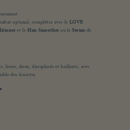
eusement.
sultat optimal, compléter avec le
LOVE
itioner
et le
Hair Smoother
ou le
Serum
de
 lisses, doux, disciplinés et brillants, avec
ible des frisottis.
e