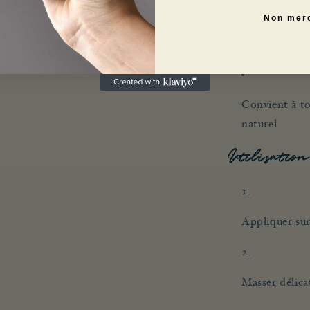
Non mer
Idéal pour ch
Convient à to
naturel
Utilisation
Appliquer sur
Masser délica