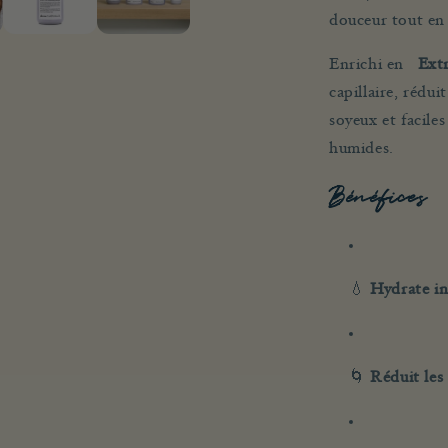
douceur tout en
Enrichi en
Extr
capillaire, réduit
soyeux et facile
humides.
Bénéfices
💧
Hydrate in
🌀
Réduit les f