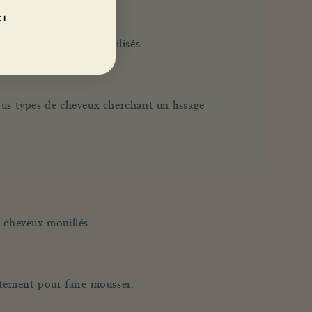
ci
eveux colorés ou sensibilisés
us types de cheveux cherchant un lissage
 cheveux mouillés.
tement pour faire mousser.