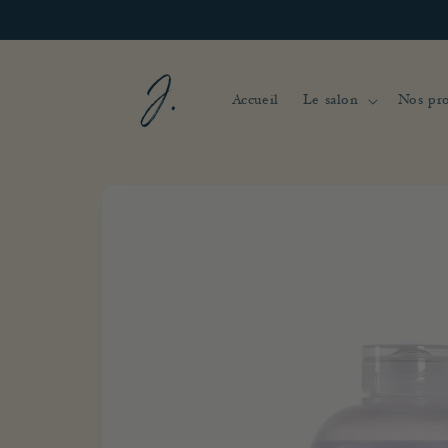
et
passer
au
contenu
Accueil
Le salon
Nos pro
Passer aux
informations
produits