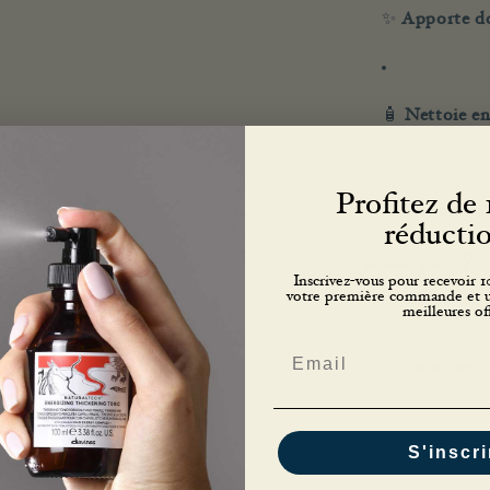
✨
Apporte dou
🧴
Nettoie en
Profitez de
🌿
Formule cl
réduct
Pour qui ?
Inscrivez-vous pour recevoir 
votre première commande et un
meilleures off
Email
Cheveux secs, 
S'inscri
Cheveux ayant