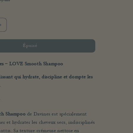
e
Variante
75 ml
épuisée
ou
nible
indisponible
Augmenter
la
quantité
de
Épuisé
LOVE
Smoothing
es – LOVE Smooth Shampoo
Shampoo
ssant qui hydrate, discipline et dompte les
.
h Shampoo
de Davines est spécialement
er et hydrater les cheveux secs, indisciplinés
isottis. Sa texture crémeuse nettoie en