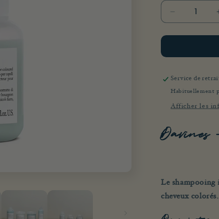
Réduire
la
quantité
de
MINU
Shampoo
Service de retra
Habituellement 
Afficher les i
Davines
Le shampooing il
cheveux colorés.