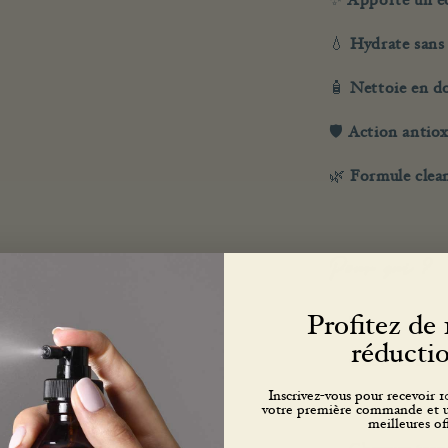
✨
Apporte un éc
💧
Hydrate sans 
🧴
Nettoie en do
🛡️
Action antioxy
🌿
Formule clean
Pour qui ?
Profitez de
réduct
Cheveux colo
Inscrivez-vous pour recevoir 
votre première commande et un
meilleures off