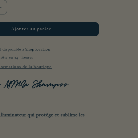
Augmenter
la
quantité
de
Ajouter au panier
MINU
Shampoo
it disponible à
Shop location
prête en 24 heures
nformations de la boutique
 – MINU Shampoo
luminateur qui protège et sublime les