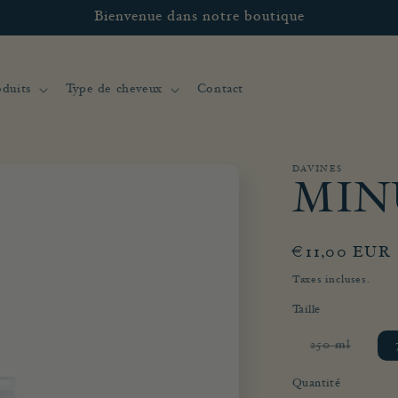
Bienvenue dans notre boutique
duits
Type de cheveux
Contact
DAVINES
MINU
Prix
€11,00 EUR
habituel
Taxes incluses.
Taille
Variant
250 ml
épuisée
ou
indispo
Quantité