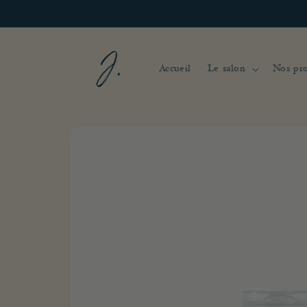
et
passer
au
contenu
Accueil
Le salon
Nos pro
Passer aux
informations
produits