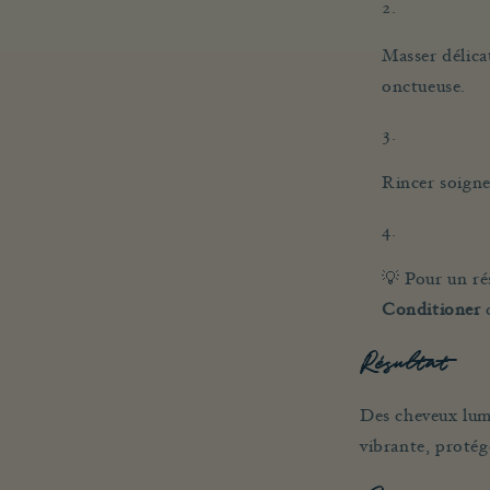
Masser délic
onctueuse.
Rincer soign
💡 Pour un ré
Conditioner
Résultat
Des cheveux lum
vibrante, protégé