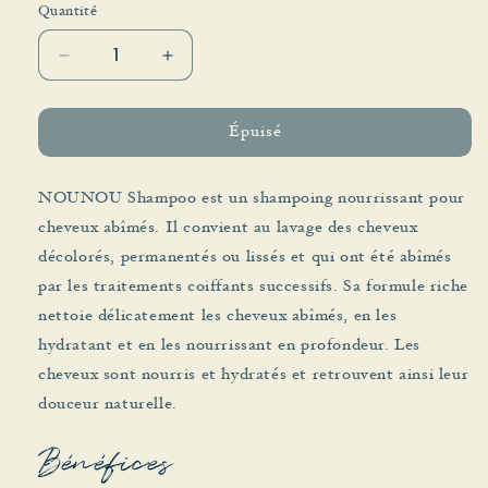
indisponible
indisponible
Quantité
Réduire
Augmenter
la
la
quantité
quantité
de
de
Épuisé
NOUNOU
NOUNOU
Shampoo
Shampoo
NOUNOU Shampoo est un shampoing nourrissant pour
cheveux abîmés. Il convient au lavage des cheveux
décolorés, permanentés ou lissés et qui ont été abîmés
par les traitements coiffants successifs. Sa formule riche
nettoie délicatement les cheveux abîmés, en les
hydratant et en les nourrissant en profondeur. Les
cheveux sont nourris et hydratés et retrouvent ainsi leur
douceur naturelle.
Bénéfices